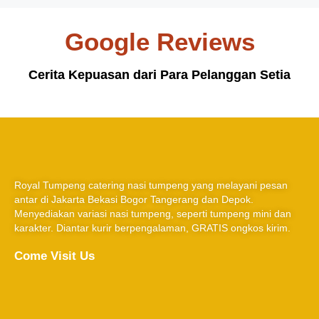
Google Reviews
Cerita Kepuasan dari Para Pelanggan Setia
Royal Tumpeng catering nasi tumpeng yang melayani pesan
antar di Jakarta Bekasi Bogor Tangerang dan Depok.
Menyediakan variasi nasi tumpeng, seperti tumpeng mini dan
karakter. Diantar kurir berpengalaman, GRATIS ongkos kirim.
Come Visit Us