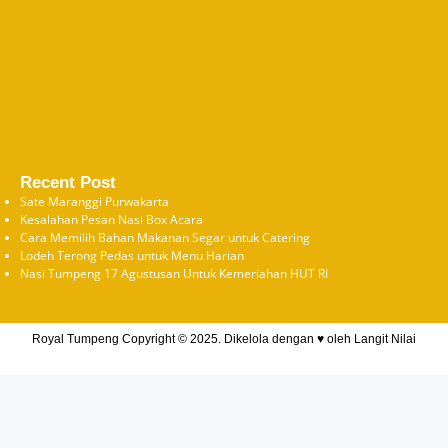
Recent Post
Sate Maranggi Purwakarta
Kesalahan Pesan Nasi Box Acara
Cara Memilih Bahan Makanan Segar untuk Catering
Lodeh Terong Pedas untuk Menu Harian
Nasi Tumpeng 17 Agustusan Untuk Kemeriahan HUT RI
Royal Tumpeng Copyright © 2025. Dikelola dengan ♥ oleh
Langit Nilai