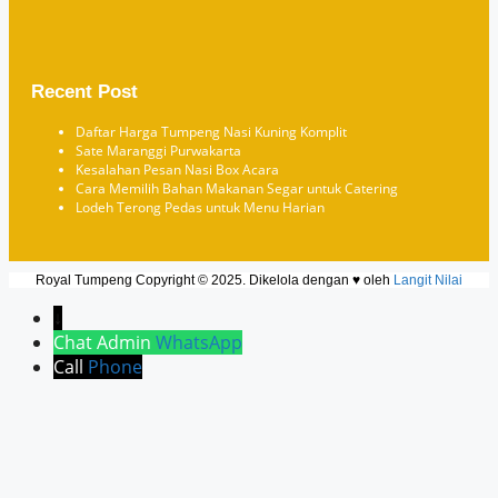
Recent Post
Daftar Harga Tumpeng Nasi Kuning Komplit
Sate Maranggi Purwakarta
Kesalahan Pesan Nasi Box Acara
Cara Memilih Bahan Makanan Segar untuk Catering
Lodeh Terong Pedas untuk Menu Harian
Royal Tumpeng Copyright © 2025. Dikelola dengan ♥ oleh
Langit Nilai
↓
Chat Admin
WhatsApp
Call
Phone