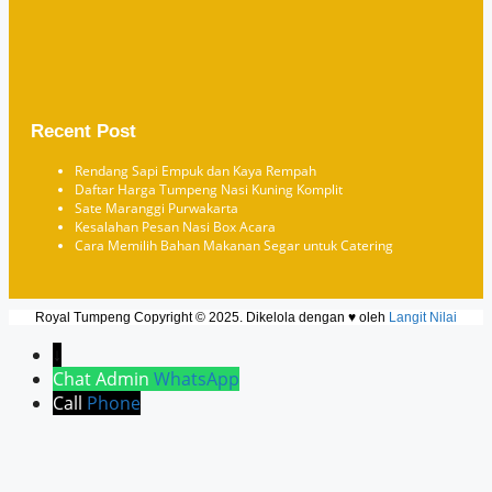
Recent Post
Rendang Sapi Empuk dan Kaya Rempah
Daftar Harga Tumpeng Nasi Kuning Komplit
Sate Maranggi Purwakarta
Kesalahan Pesan Nasi Box Acara
Cara Memilih Bahan Makanan Segar untuk Catering
Royal Tumpeng Copyright © 2025. Dikelola dengan ♥ oleh
Langit Nilai
↓
Chat Admin
WhatsApp
Call
Phone