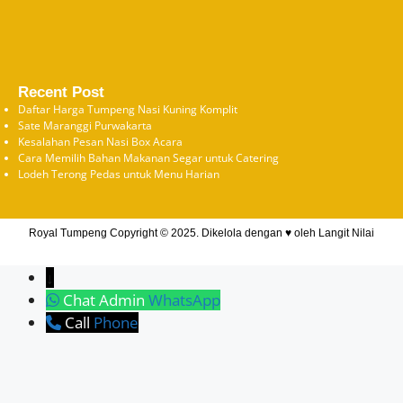
Recent Post
Daftar Harga Tumpeng Nasi Kuning Komplit
Sate Maranggi Purwakarta
Kesalahan Pesan Nasi Box Acara
Cara Memilih Bahan Makanan Segar untuk Catering
Lodeh Terong Pedas untuk Menu Harian
Royal Tumpeng Copyright © 2025. Dikelola dengan ♥ oleh
Langit Nilai
↓
Chat Admin
WhatsApp
Call
Phone