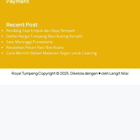
Payment
Recent Post
Rendang Sapi Empuk dan Kaya Rempah
Daftar Harga Tumpeng Nasi Kuning Komplit
Sate Maranggi Purwakarta
Kesalahan Pesan Nasi Box Acara
Cara Memilih Bahan Makanan Segar untuk Catering
Royal Tumpeng Copyright © 2025. Dikelola dengan ♥ oleh
Langit Nilai