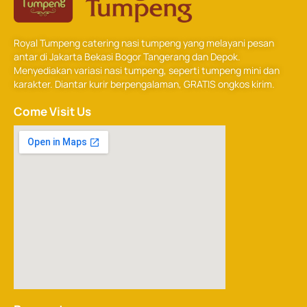
Royal Tumpeng catering nasi tumpeng yang melayani pesan
antar di Jakarta Bekasi Bogor Tangerang dan Depok.
Menyediakan variasi nasi tumpeng, seperti tumpeng mini dan
karakter. Diantar kurir berpengalaman, GRATIS ongkos kirim.
Come Visit Us