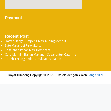
Payment
Recent Post
Daftar Harga Tumpeng Nasi Kuning Komplit
Sate Maranggi Purwakarta
Kesalahan Pesan Nasi Box Acara
Cara Memilih Bahan Makanan Segar untuk Catering
Lodeh Terong Pedas untuk Menu Harian
Royal Tumpeng Copyright © 2025. Dikelola dengan ♥ oleh
Langit Nilai