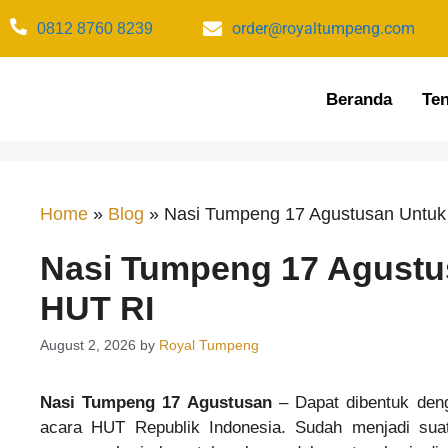
order@royaltumpeng.com​
0812 8760 8239​
Beranda
Te
Home
»
Blog
»
Nasi Tumpeng 17 Agustusan Untu
Nasi Tumpeng 17 Agustu
HUT RI
August 2, 2026
by
Royal Tumpeng
Nasi Tumpeng 17 Agustusan
– Dapat dibentuk den
acara HUT Republik Indonesia. Sudah menjadi suat