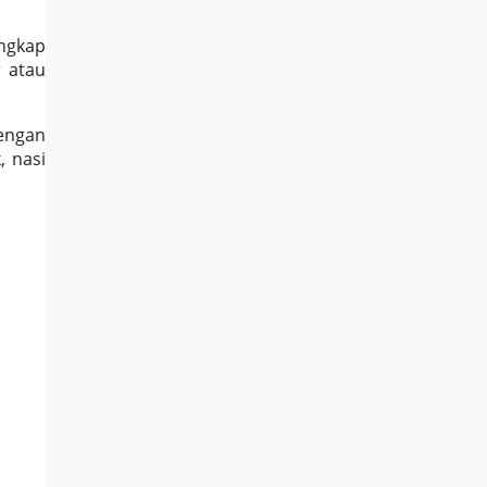
engkap
 atau
dengan
, nasi