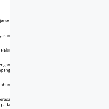
atan.
ayakan
elalui
engan
umpeng
 tahun
erasa
 pada