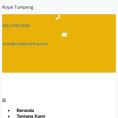
Skip
Royal Tumpeng
to
content
0812 8760 8239​
order@royaltumpeng.com​
Menu
Beranda
Tentang Kami