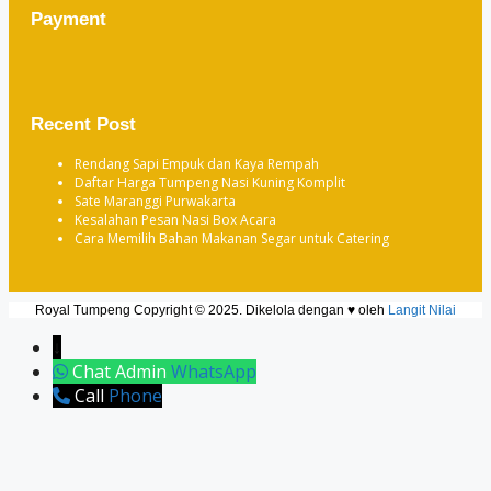
Payment
Recent Post
Rendang Sapi Empuk dan Kaya Rempah
Daftar Harga Tumpeng Nasi Kuning Komplit
Sate Maranggi Purwakarta
Kesalahan Pesan Nasi Box Acara
Cara Memilih Bahan Makanan Segar untuk Catering
Royal Tumpeng Copyright © 2025. Dikelola dengan ♥ oleh
Langit Nilai
↓
Chat Admin
WhatsApp
Call
Phone