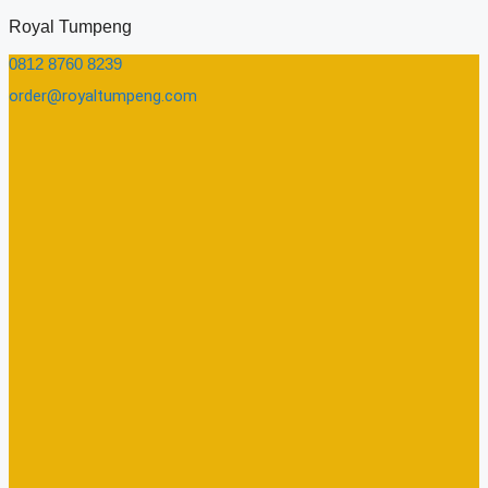
Skip
Royal Tumpeng
to
0812 8760 8239​
content
order@royaltumpeng.com​