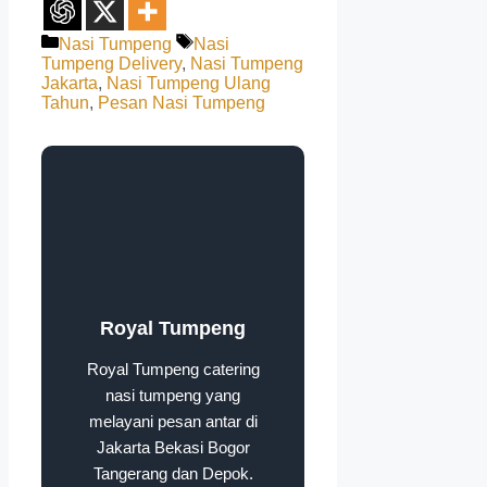
Categories
Tags
Nasi Tumpeng
Nasi
Tumpeng Delivery
,
Nasi Tumpeng
Jakarta
,
Nasi Tumpeng Ulang
Tahun
,
Pesan Nasi Tumpeng
Royal Tumpeng
Royal Tumpeng catering
nasi tumpeng yang
melayani pesan antar di
Jakarta Bekasi Bogor
Tangerang dan Depok.