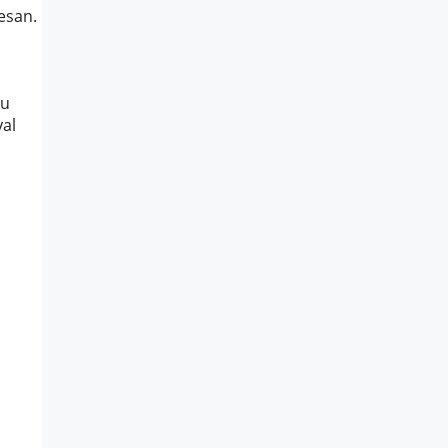
esan.
mu
al