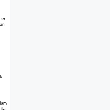
dan
gan
k
alam
itas