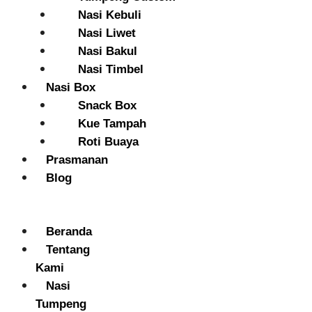
Nasi Kebuli
Nasi Liwet
Nasi Bakul
Nasi Timbel
Nasi Box
Snack Box
Kue Tampah
Roti Buaya
Prasmanan
Blog
Menu
Beranda
Tentang
Kami
Nasi
Tumpeng