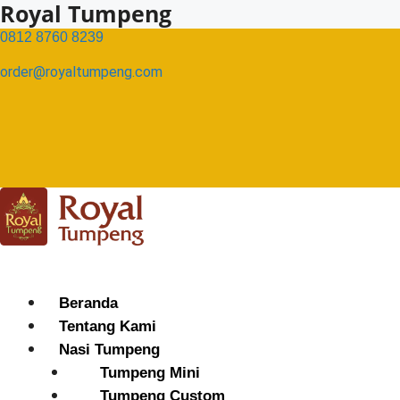
Royal Tumpeng
Skip
to
0812 8760 8239​
content
order@royaltumpeng.com​
Menu
Beranda
Tentang Kami
Nasi Tumpeng
Tumpeng Mini
Tumpeng Custom