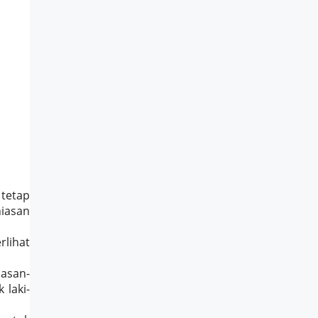
 tetap
hiasan
rlihat
iasan-
 laki-