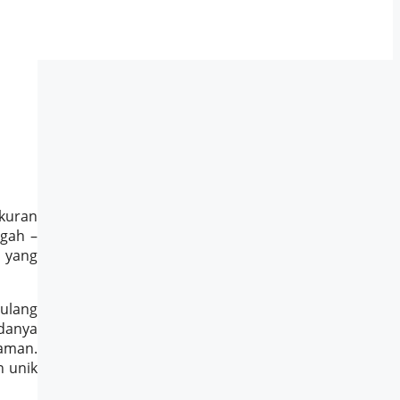
ukuran
ngah –
a yang
 ulang
adanya
jaman.
n unik