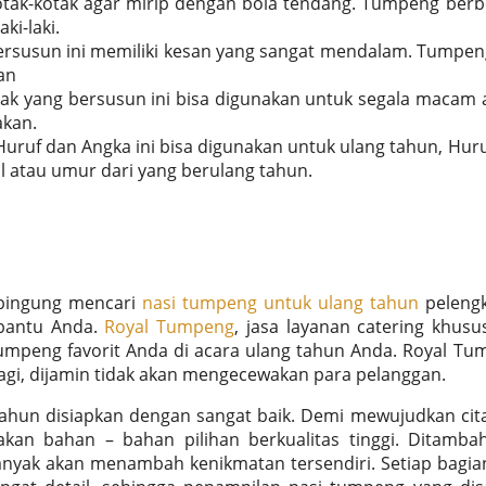
otak-kotak agar mirip dengan bola tendang. Tumpeng ber
ki-laki.
rsusun ini memiliki kesan yang sangat mendalam. Tumpen
an
 yang bersusun ini bisa digunakan untuk segala macam 
akan.
uf dan Angka ini bisa digunakan untuk ulang tahun, Hur
l atau umur dari yang berulang tahun.
 bingung mencari
nasi tumpeng untuk ulang tahun
pelengk
bantu Anda.
Royal Tumpeng
, jasa layanan catering khusu
peng favorit Anda di acara ulang tahun Anda. Royal Tu
agi, dijamin tidak akan mengecewakan para pelanggan.
tahun disiapkan dengan sangat baik. Demi mewujudkan cit
an bahan – bahan pilihan berkualitas tinggi. Ditambah
banyak akan menambah kenikmatan tersendiri. Setiap bagi