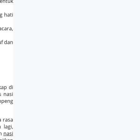
bentuk
g hati
acara,
uf dan
ap di
s nasi
mpeng
a rasa
 lagi,
an
nasi