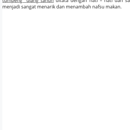
tumpeng ulang tahun
ditata dengan hati – hati dan sa
menjadi sangat menarik dan menambah nafsu makan.