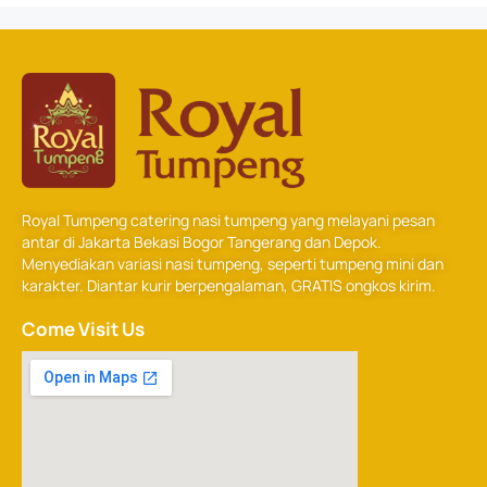
Royal Tumpeng catering nasi tumpeng yang melayani pesan
antar di Jakarta Bekasi Bogor Tangerang dan Depok.
Menyediakan variasi nasi tumpeng, seperti tumpeng mini dan
karakter. Diantar kurir berpengalaman, GRATIS ongkos kirim.
Come Visit Us