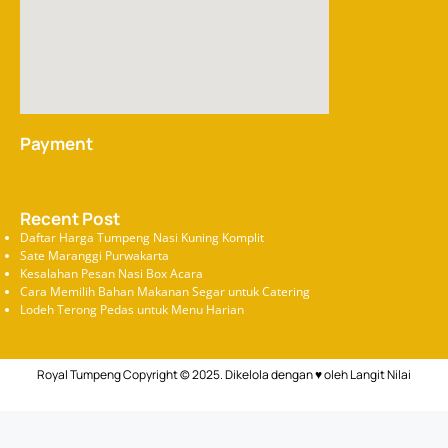
Payment
Recent Post
Daftar Harga Tumpeng Nasi Kuning Komplit
Sate Maranggi Purwakarta
Kesalahan Pesan Nasi Box Acara
Cara Memilih Bahan Makanan Segar untuk Catering
Lodeh Terong Pedas untuk Menu Harian
Royal Tumpeng Copyright © 2025. Dikelola dengan ♥ oleh
Langit Nilai