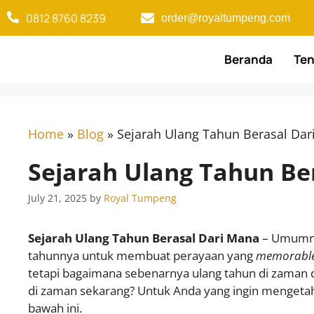
0812 8760 8239​
order@royaltumpeng.com​
Beranda
Ten
Home
»
Blog
»
Sejarah Ulang Tahun Berasal Dar
Sejarah Ulang Tahun Be
July 21, 2025
by
Royal Tumpeng
Sejarah Ulang Tahun Berasal Dari Mana
– Umumnya
tahunnya untuk membuat perayaan yang
memorabl
tetapi bagaimana sebenarnya ulang tahun di zaman 
di zaman sekarang? Untuk Anda yang ingin mengetahui
bawah ini.