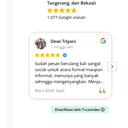
Tangerang, dan Bekasi)
1.077 Google ulasan
Dewi Triyani
1 minggu lalu
Sudah pesan berulang kali sangat
Ca
cocok untuk acara formal maupun
tu
informal, menunya yang banyak
an
sehingga mengenyangkan. Menjadi
Ro
opsi yang paling mudah untuk
ga
Baca lebih lajut
Ba
berbagai acara.
en
se
pe
Diverifikasi oleh Trustindex
ba