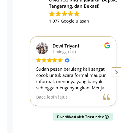
Tangerang, dan Bekasi)
1.077 Google ulasan
ewi Triyani
Elida Chaerunissa
 minggu lalu
1 minggu lalu
an berulang kali sangat
Cari-cari Catering yg bisa biki
tuk acara formal maupun
tumpeng untuk acara ulang t
, menunya yang banyak
anak kantor, cari-cari di IG n
 mengenyangkan. Menjadi
Royal Tumpeng ini, alhamduli
g paling mudah untuk
ga mengecewakan, tumpengn
 lajut
Baca lebih lajut
acara.
enak..kue tampahnya juga ena
semua-muanya enak sekali,
pengirimannya juga sangat on
Diverifikasi oleh Trustindex
bahkan lebih cepat..mantap se