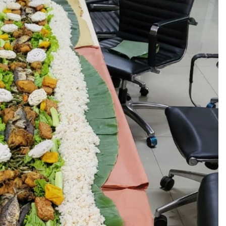
D
1
Sudah pes
cocok un
informal
sehingga
opsi yan
Baca lebih
berbagai 