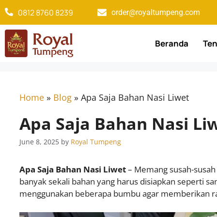
0812 8760 8239​
order@royaltumpeng.com​
Beranda
Ten
Home
»
Blog
»
Apa Saja Bahan Nasi Liwet
Apa Saja Bahan Nasi Li
June 8, 2025
by
Royal Tumpeng
Apa Saja Bahan Nasi Liwet
– Memang susah-susah g
banyak sekali bahan yang harus disiapkan seperti san
menggunakan beberapa bumbu agar memberikan rasa g