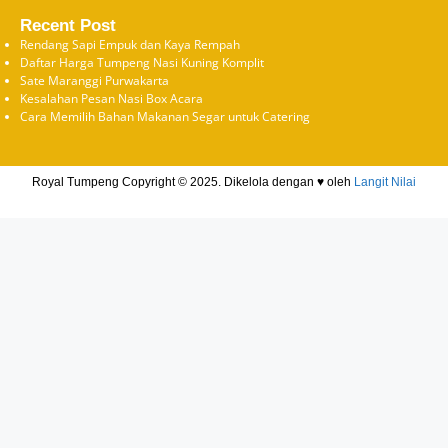
Recent Post
Rendang Sapi Empuk dan Kaya Rempah
Daftar Harga Tumpeng Nasi Kuning Komplit
Sate Maranggi Purwakarta
Kesalahan Pesan Nasi Box Acara
Cara Memilih Bahan Makanan Segar untuk Catering
Royal Tumpeng Copyright © 2025. Dikelola dengan ♥ oleh
Langit Nilai