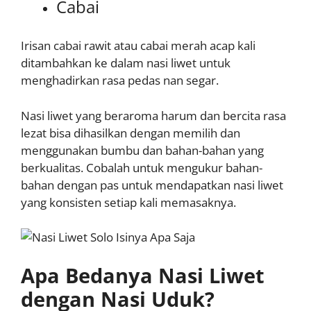
Cabai
Irisan cabai rawit atau cabai merah acap kali
ditambahkan ke dalam nasi liwet untuk
menghadirkan rasa pedas nan segar.
Nasi liwet yang beraroma harum dan bercita rasa
lezat bisa dihasilkan dengan memilih dan
menggunakan bumbu dan bahan-bahan yang
berkualitas. Cobalah untuk mengukur bahan-
bahan dengan pas untuk mendapatkan nasi liwet
yang konsisten setiap kali memasaknya.
Apa Bedanya Nasi Liwet
dengan Nasi Uduk?