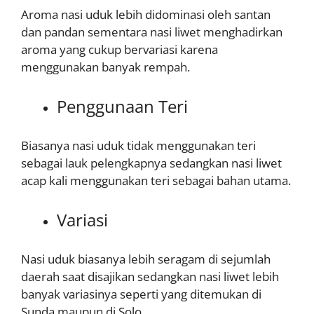
Aroma nasi uduk lebih didominasi oleh santan
dan pandan sementara nasi liwet menghadirkan
aroma yang cukup bervariasi karena
menggunakan banyak rempah.
Penggunaan Teri
Biasanya nasi uduk tidak menggunakan teri
sebagai lauk pelengkapnya sedangkan nasi liwet
acap kali menggunakan teri sebagai bahan utama.
Variasi
Nasi uduk biasanya lebih seragam di sejumlah
daerah saat disajikan sedangkan nasi liwet lebih
banyak variasinya seperti yang ditemukan di
Sunda maupun di Solo.