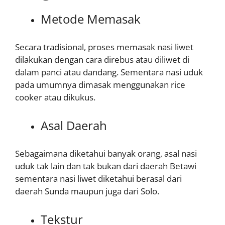
Metode Memasak
Secara tradisional, proses memasak nasi liwet
dilakukan dengan cara direbus atau diliwet di
dalam panci atau dandang. Sementara nasi uduk
pada umumnya dimasak menggunakan rice
cooker atau dikukus.
Asal Daerah
Sebagaimana diketahui banyak orang, asal nasi
uduk tak lain dan tak bukan dari daerah Betawi
sementara nasi liwet diketahui berasal dari
daerah Sunda maupun juga dari Solo.
Tekstur