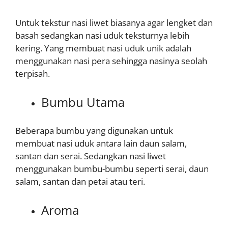
Untuk tekstur nasi liwet biasanya agar lengket dan
basah sedangkan nasi uduk teksturnya lebih
kering. Yang membuat nasi uduk unik adalah
menggunakan nasi pera sehingga nasinya seolah
terpisah.
Bumbu Utama
Beberapa bumbu yang digunakan untuk
membuat nasi uduk antara lain daun salam,
santan dan serai. Sedangkan nasi liwet
menggunakan bumbu-bumbu seperti serai, daun
salam, santan dan petai atau teri.
Aroma