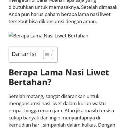
dibutuhkan untuk memasaknya. Setelah dimasak,
Anda pun harus paham berapa lama nasi liwet
tersebut bisa dikonsumsi dengan aman.
Daftar Isi
Berapa Lama Nasi Liwet
Bertahan?
Setelah matang, sangat disarankan untuk
mengonsumsi nasi liwet dalam kurun waktu
empat hingga enam jam. Atau jika masih tersisa
cukup banyak dan ingin menyantapnya di
kemudian hari, simpanlah dalam kulkas. Dengan