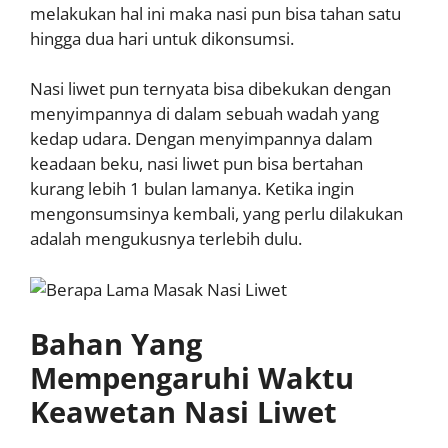
melakukan hal ini maka nasi pun bisa tahan satu
hingga dua hari untuk dikonsumsi.
Nasi liwet pun ternyata bisa dibekukan dengan
menyimpannya di dalam sebuah wadah yang
kedap udara. Dengan menyimpannya dalam
keadaan beku, nasi liwet pun bisa bertahan
kurang lebih 1 bulan lamanya. Ketika ingin
mengonsumsinya kembali, yang perlu dilakukan
adalah mengukusnya terlebih dulu.
Bahan Yang
Mempengaruhi Waktu
Keawetan Nasi Liwet