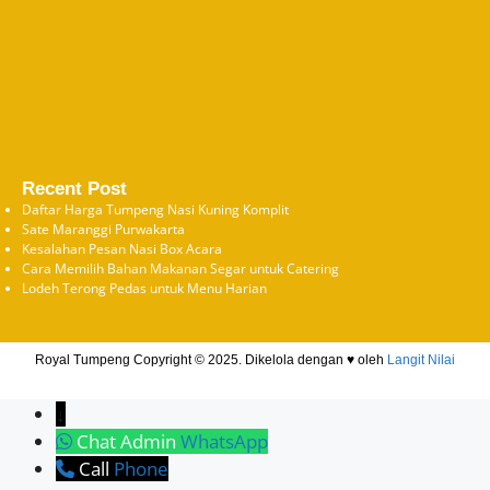
Recent Post
Daftar Harga Tumpeng Nasi Kuning Komplit
Sate Maranggi Purwakarta
Kesalahan Pesan Nasi Box Acara
Cara Memilih Bahan Makanan Segar untuk Catering
Lodeh Terong Pedas untuk Menu Harian
Royal Tumpeng Copyright © 2025. Dikelola dengan ♥ oleh
Langit Nilai
↓
Chat Admin
WhatsApp
Call
Phone