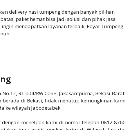
akan delivery nasi tumpeng dengan banyak pilihan
atas, paket hemat bisa jadi solusi dan pihak jasa
a ingin mendapatkan layanan terbaik, Royal Tumpeng
enuh.
eng
an No.12, RT.004/RW.006B, Jakasampurna, Bekasi Barat.
 berada di Bekasi, tidak menutup kemungkinan kami
a ke wilayah Jabodetabek.
r dengan menelpon kami di nomor telepon 0812 8760
akan juga gratis ongkos kirim di Wilayah Jakarta,