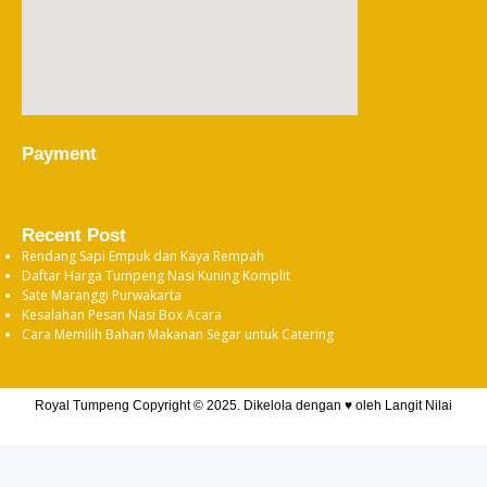
Payment
Recent Post
Rendang Sapi Empuk dan Kaya Rempah
Daftar Harga Tumpeng Nasi Kuning Komplit
Sate Maranggi Purwakarta
Kesalahan Pesan Nasi Box Acara
Cara Memilih Bahan Makanan Segar untuk Catering
Royal Tumpeng Copyright © 2025. Dikelola dengan ♥ oleh
Langit Nilai