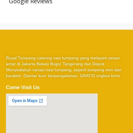
Google Reviews
Royal Tumpeng catering nasi tumpeng yang melayani pesan
antar di Jakarta Bekasi Bogor Tangerang dan Depok.
Menyediakan variasi nasi tumpeng, seperti tumpeng mini dan
karakter. Diantar kurir berpengalaman, GRATIS ongkos kirim.
Come Visit Us