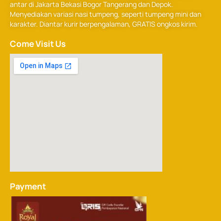
antar di Jakarta Bekasi Bogor Tangerang dan Depok.
Menyediakan variasi nasi tumpeng, seperti tumpeng mini dan
karakter. Diantar kurir berpengalaman, GRATIS ongkos kirim.
Come Visit Us
Payment