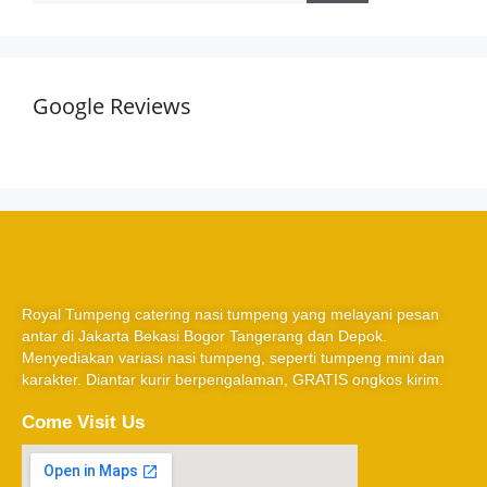
Google Reviews
Royal Tumpeng catering nasi tumpeng yang melayani pesan
antar di Jakarta Bekasi Bogor Tangerang dan Depok.
Menyediakan variasi nasi tumpeng, seperti tumpeng mini dan
karakter. Diantar kurir berpengalaman, GRATIS ongkos kirim.
Come Visit Us