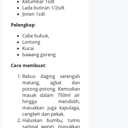
Ketumbar 1sdt
Lada butiran 1/2sdt
Jinten 1sdt
Pelengkap
:
Cabe bubuk,
Lontong
Kucai
bawang goreng
Cara membuat
:
Rebus daging setengah
matang, agkat dan
potong-potong. Kemudian
masak dalam 750ml air
hingga mendidih,
masukkan juga kapulaga,
cengkeh dan pekak.
Haluskan bumbu, tumis
sampai wangi, masukkan