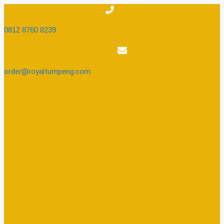
Skip
to
content
0812 8760 8239​
order@royaltumpeng.com​