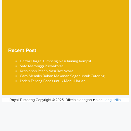
Recent Post
Daftar Harga Tumpeng Nasi Kuning Komplit
Sate Maranggi Purwakarta
Kesalahan Pesan Nasi Box Acara
Cara Memilih Bahan Makanan Segar untuk Catering
Lodeh Terong Pedas untuk Menu Harian
Royal Tumpeng Copyright © 2025. Dikelola dengan ♥ oleh
Langit Nilai