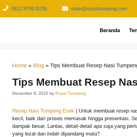
0812 8760 8239​
order@royaltumpeng.com​
Beranda
Te
Home
»
Blog
»
Tips Membuat Resep Nasi Tumpen
Tips Membuat Resep Na
December 8, 2015
by
Royal Tumpeng
Resep Nasi Tumpeng Enak
| Untuk membuat
resep na
kecil, baik dari proses memasak hingga presentasi. S
dampak besar. Lantas, detail-detail apa saja yang pe
yang lezat dan indah dipandang mata?