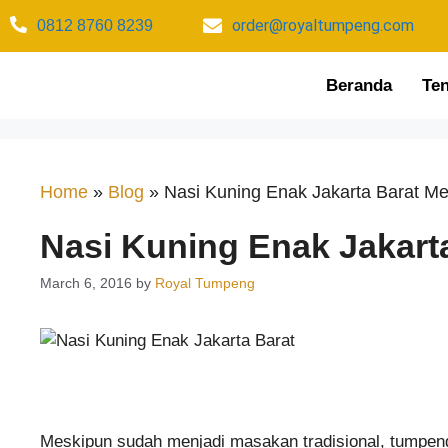
order@royaltumpeng.com​
0812 8760 8239​
Beranda
Te
Home
»
Blog
»
Nasi Kuning Enak Jakarta Barat M
Nasi Kuning Enak Jakart
March 6, 2016
by
Royal Tumpeng
Meskipun sudah menjadi masakan tradisional, tumpen