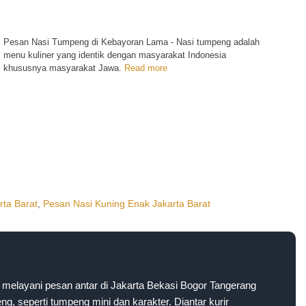
Pesan Nasi Tumpeng di Kebayoran Lama - Nasi tumpeng adalah
menu kuliner yang identik dengan masyarakat Indonesia
khususnya masyarakat Jawa.
Read more
rta Barat
,
Pesan Nasi Kuning Enak Jakarta Barat
melayani pesan antar di Jakarta Bekasi Bogor Tangerang
g, seperti tumpeng mini dan karakter. Diantar kurir