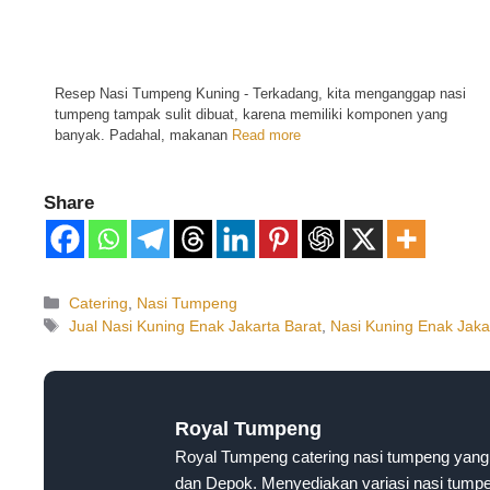
Resep Nasi Tumpeng Kuning - Terkadang, kita menganggap nasi
tumpeng tampak sulit dibuat, karena memiliki komponen yang
banyak. Padahal, makanan
Read more
Share
Catering
,
Nasi Tumpeng
Jual Nasi Kuning Enak Jakarta Barat
,
Nasi Kuning Enak Jaka
Royal Tumpeng
Royal Tumpeng catering nasi tumpeng yang 
dan Depok. Menyediakan variasi nasi tumpen