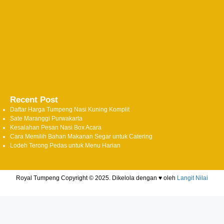
Recent Post
Daftar Harga Tumpeng Nasi Kuning Komplit
Sate Maranggi Purwakarta
Kesalahan Pesan Nasi Box Acara
Cara Memilih Bahan Makanan Segar untuk Catering
Lodeh Terong Pedas untuk Menu Harian
Royal Tumpeng Copyright © 2025. Dikelola dengan ♥ oleh
Langit Nilai
↓