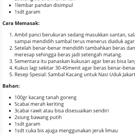
1lembar pandan disimpul
1sdt garam
Cara Memasak:
Ambil panci berukuran sedang masukkan santan, s
sampai mendidih sambal terus menerus diaduk agar
Setelah benar-benar mendidih tambahkan beras dan
meresap sehingga beras jadi setengah matang.
Sementara itu panaskan kukusan agar beras bisa l
Kukus lagi sekitar 30-45menit agar beras benar-bena
Resep Spesial: Sambal Kacang untuk Nasi Uduk Jakar
Bahan:
100gr kacang tanah goreng
5cabai merah keriting
3cabai rawit atau bisa disesuaikan sendiri
2siung bawang putih
1sdt garam
1sdt cuka bis ajuga menggunakan jeruk limau