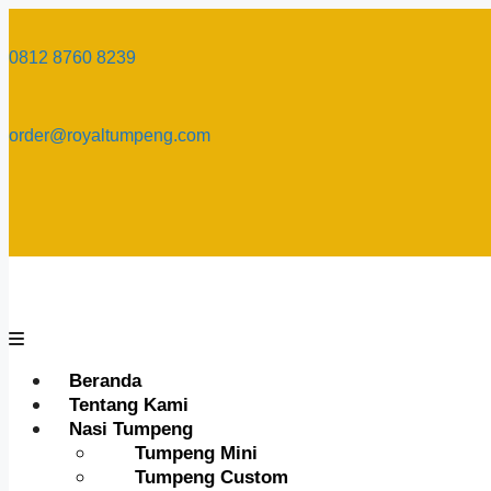
Skip
to
0812 8760 8239​
content
order@royaltumpeng.com​
Menu
Beranda
Tentang Kami
Nasi Tumpeng
Tumpeng Mini
Tumpeng Custom