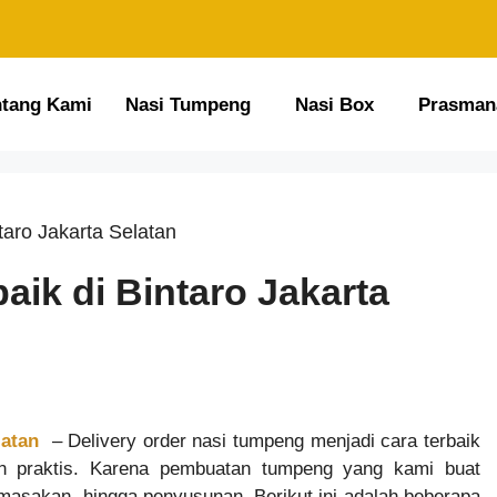
ntang Kami
Nasi Tumpeng
Nasi Box
Prasman
taro Jakarta Selatan
ik di Bintaro Jakarta
latan
– Delivery order nasi tumpeng menjadi cara terbaik
n praktis. Karena pembuatan tumpeng yang kami buat
pemasakan, hingga penyusunan. Berikut ini adalah beberapa