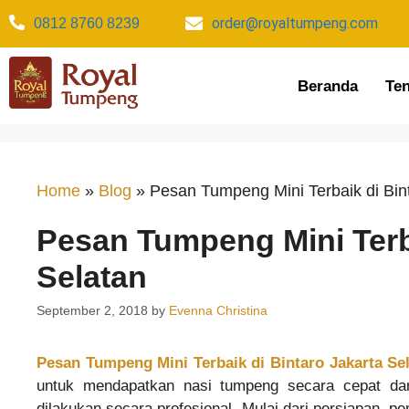
order@royaltumpeng.com​
0812 8760 8239​
Beranda
Te
Home
»
Blog
»
Pesan Tumpeng Mini Terbaik di Bin
Pesan Tumpeng Mini Terba
Selatan
September 2, 2018
by
Evenna Christina
Pesan Tumpeng Mini Terbaik di Bintaro Jakarta Se
untuk mendapatkan nasi tumpeng secara cepat da
dilakukan secara profesional. Mulai dari persiapan, 