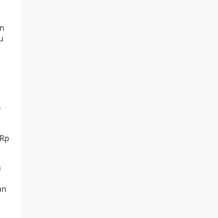
an
u
.
 Rp
n
an