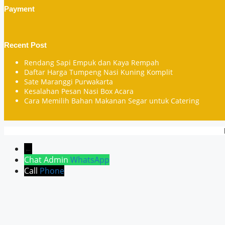
Payment
Recent Post
Rendang Sapi Empuk dan Kaya Rempah
Daftar Harga Tumpeng Nasi Kuning Komplit
Sate Maranggi Purwakarta
Kesalahan Pesan Nasi Box Acara
Cara Memilih Bahan Makanan Segar untuk Catering
←
Chat Admin
WhatsApp
Call
Phone