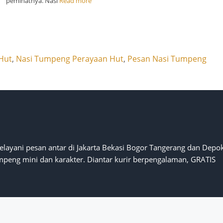
peminatnya. Nasi
Read more
Hut
,
Nasi Tumpeng Perayaan Hut
,
Pesan Nasi Tumpeng
layani pesan antar di Jakarta Bekasi Bogor Tangerang dan Depok
mpeng mini dan karakter. Diantar kurir berpengalaman, GRATIS