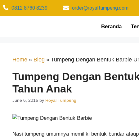
order@royaltumpeng.com​
0812 8760 8239​
Beranda
Te
Home
»
Blog
»
Tumpeng Dengan Bentuk Barbie Un
Tumpeng Dengan Bentuk 
Tahun Anak
June 6, 2016
by
Royal Tumpeng
Nasi tumpeng umumnya memiliki bentuk bundar ataupu