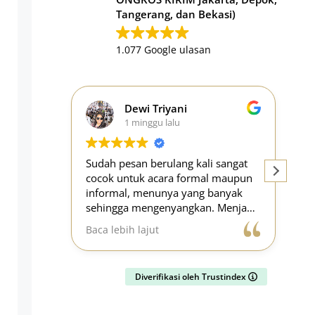
Tangerang, dan Bekasi)
1.077 Google ulasan
 Triyani
Elida Chaerunissa
ggu lalu
2 minggu yang lalu
berulang kali sangat
Cari-cari Catering yg bisa bikin
 acara formal maupun
tumpeng untuk acara ulang tahu
enunya yang banyak
anak kantor, cari-cari di IG nemu
ngenyangkan. Menjadi
Royal Tumpeng ini, alhamdulillah
ling mudah untuk
ga mengecewakan, tumpengnya
ut
Baca lebih lajut
a.
enak..kue tampahnya juga enak,
semua-muanya enak sekali,
pengirimannya juga sangat on ti
Diverifikasi oleh Trustindex
bahkan lebih cepat..mantap sekali