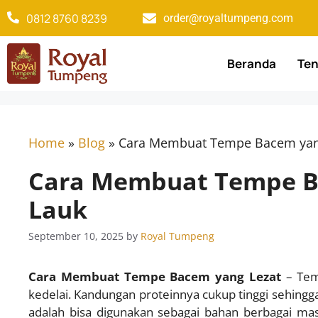
0812 8760 8239​
order@royaltumpeng.com​
Beranda
Ten
Home
»
Blog
»
Cara Membuat Tempe Bacem yang
Cara Membuat Tempe B
Lauk
September 10, 2025
by
Royal Tumpeng
Cara Membuat Tempe Bacem yang Lezat
– Tem
kedelai. Kandungan proteinnya cukup tinggi sehingg
adalah bisa digunakan sebagai bahan berbagai mas