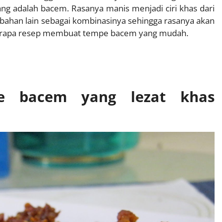
ang adalah bacem. Rasanya manis menjadi ciri khas dari
bahan lain sebagai kombinasinya sehingga rasanya akan
eberapa resep membuat tempe bacem yang mudah.
Dewi
1 min
e bacem yang lezat khas
Sudah pesan 
cocok untuk
informal, m
sehingga me
opsi yang pa
Baca lebih laj
berbagai acar