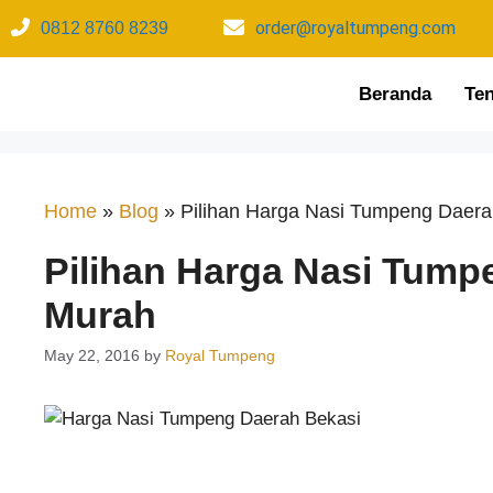
order@royaltumpeng.com​
0812 8760 8239​
Beranda
Te
Home
»
Blog
»
Pilihan Harga Nasi Tumpeng Daer
Pilihan Harga Nasi Tump
Murah
May 22, 2016
by
Royal Tumpeng