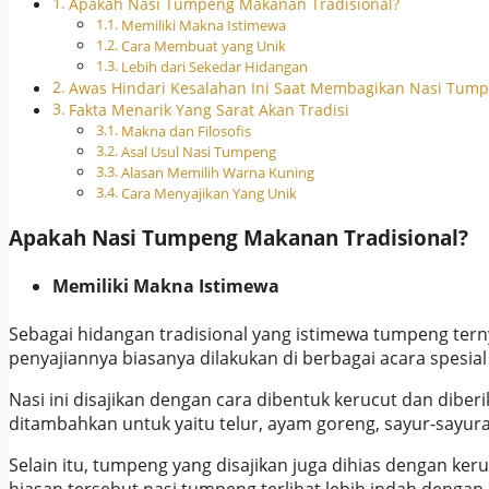
Apakah Nasi Tumpeng Makanan Tradisional?
Memiliki Makna Istimewa
Cara Membuat yang Unik
Lebih dari Sekedar Hidangan
Awas Hindari Kesalahan Ini Saat Membagikan Nasi Tump
Fakta Menarik Yang Sarat Akan Tradisi
Makna dan Filosofis
Asal Usul Nasi Tumpeng
Alasan Memilih Warna Kuning
Cara Menyajikan Yang Unik
Apakah Nasi Tumpeng Makanan Tradisional?
Memiliki Makna Istimewa
Sebagai hidangan tradisional yang istimewa tumpeng ter
penyajiannya biasanya dilakukan di berbagai acara spesia
Nasi ini disajikan dengan cara dibentuk kerucut dan diberi
ditambahkan untuk yaitu telur, ayam goreng, sayur-sayu
Selain itu, tumpeng yang disajikan juga dihias dengan ke
hiasan tersebut nasi tumpeng terlihat lebih indah deng