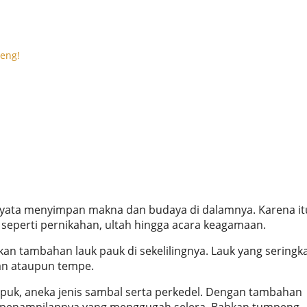
eng!
nyata menyimpan makna dan budaya di dalamnya. Karena it
l seperti pernikahan, ultah hingga acara keagamaan.
kan tambahan lauk pauk di sekelilingnya. Lauk yang seringka
ran ataupun tempe.
rupuk, aneka jenis sambal serta perkedel. Dengan tambahan
an penampilannya yang menggugah selera. Bahkan tumpeng