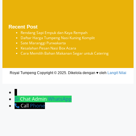
Recent Post
Rendang Sapi Empuk dan Kaya Rempah
Daftar Harga Tumpeng Nasi Kuning Komplit
Sate Maranggi Purwakarta
Kesalahan Pesan Nasi Box Acara
Cara Memilih Bahan Makanan Segar untuk Catering
Royal Tumpeng Copyright © 2025. Dikelola dengan ♥ oleh
Langit Nilai
↓
Chat Admin
WhatsApp
Call
Phone