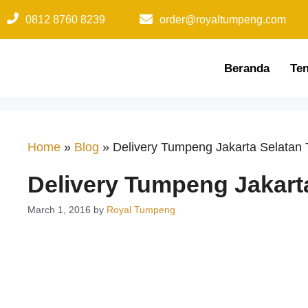
0812 8760 8239​
order@royaltumpeng.com​
Beranda
Te
Home
»
Blog
»
Delivery Tumpeng Jakarta Selatan 
Delivery Tumpeng Jakarta
March 1, 2016
by
Royal Tumpeng