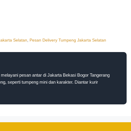
akarta Selatan
,
Pesan Delivery Tumpeng Jakarta Selatan
melayani pesan antar di Jakarta Bekasi Bogor Tangerang
g, seperti tumpeng mini dan karakter. Diantar kurir