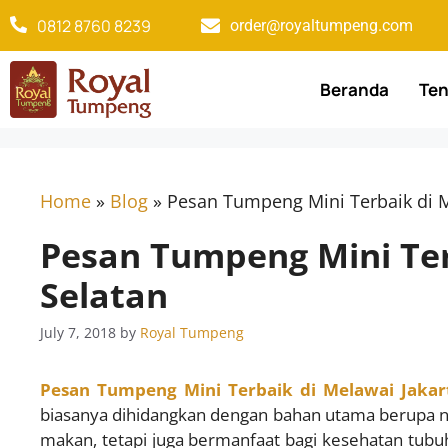
0812 8760 8239​
order@royaltumpeng.com​
Beranda
Ten
Home
»
Blog
»
Pesan Tumpeng Mini Terbaik di M
Pesan Tumpeng Mini Ter
Selatan
July 7, 2018
by
Royal Tumpeng
Pesan Tumpeng Mini Terbaik di Melawai Jakar
biasanya dihidangkan dengan bahan utama berupa nas
makan, tetapi juga bermanfaat bagi kesehatan tub