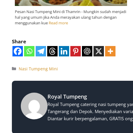
Pesan Nasi Tumpeng Mini di Thamrin - Mungkin sudah menjadi
hal yang umum jika Anda merayakan ulang tahun dengan
menggunakan kue
Read more
Share
Nasi Tumpeng Mini
Royal Tumpeng
Royal Tumpeng catering nasi tumpeng yan
Tangerang dan Depok. Menyediakan varias
Diantar kurir berpengalaman, GRATIS ong