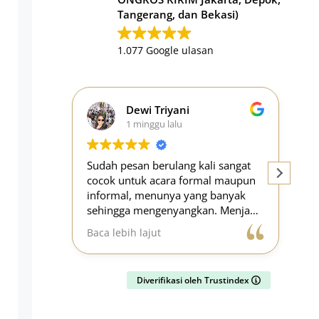
Tangerang, dan Bekasi)
1.077 Google ulasan
Dewi Triyani
1 minggu lalu
Sudah pesan berulang kali sangat
Car
cocok untuk acara formal maupun
tu
informal, menunya yang banyak
an
sehingga mengenyangkan. Menjadi
Ro
opsi yang paling mudah untuk
ga
Baca lebih lajut
Bac
berbagai acara.
en
se
pe
Diverifikasi oleh Trustindex
ba