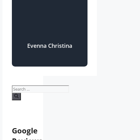
Evenna Christina
Search
for:
Google