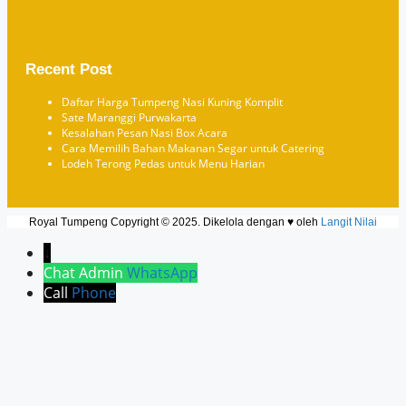
Recent Post
Daftar Harga Tumpeng Nasi Kuning Komplit
Sate Maranggi Purwakarta
Kesalahan Pesan Nasi Box Acara
Cara Memilih Bahan Makanan Segar untuk Catering
Lodeh Terong Pedas untuk Menu Harian
Royal Tumpeng Copyright © 2025. Dikelola dengan ♥ oleh
Langit Nilai
↓
Chat Admin
WhatsApp
Call
Phone