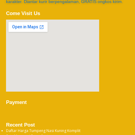
karakter. Diantar kurir berpengalaman, GRATIS ongkos kirim.
Come Visit Us
Payment
Recent Post
Daftar Harga Tumpeng Nasi Kuning Komplit